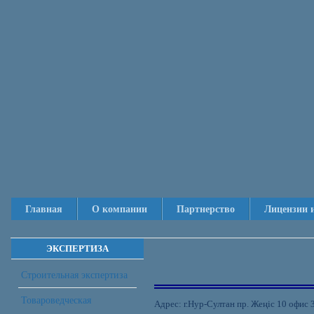
Главная
О компании
Партнерство
Лицензии 
ЭКСПЕРТИЗА
Строительная экспертиза
Товароведческая
Адрес: г.Нур-Султан пр.
Же
ң
іс
10 офис 