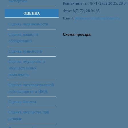
экспертиза
Контактные тел: 8(7172) 32 20 25, 28 04
Факс: 8(7172) 28 04 85
ОЦЕНКА
E
.
mail
:
progress-consulting@mail.ru
Оценка недвижимости
Оценка машин и
Схема проезда:
оборудования
Оценка транспорта
Оценка имущества и
имущественных
комплексов
Оценка интеллектуальной
собственности и НМА
Оценка бизнеса
Оценка имущества при
разводе